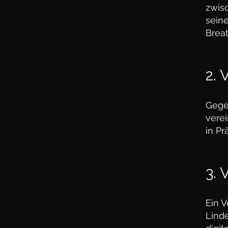
zwis
seine
Brea
2.
Gegen
vere
in Pr
3. 
Ein 
Linde