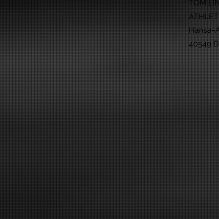
TOM L
ATHLET
Hansa-A
40549 D