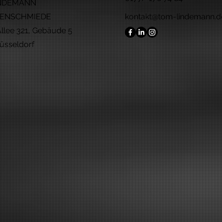
INDEMANN
ENSCHMIEDE
kontakt@tom-lindemann.d
llee 321, Gebäude 5
üsseldorf