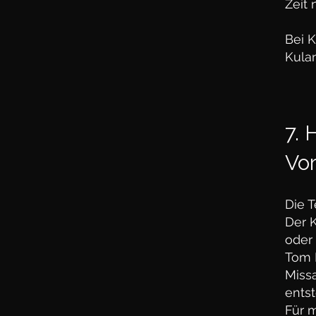
Zeit 
Bei K
Kula
7. 
Vo
Die T
Der K
oder
Tom 
Miss
ents
Für 