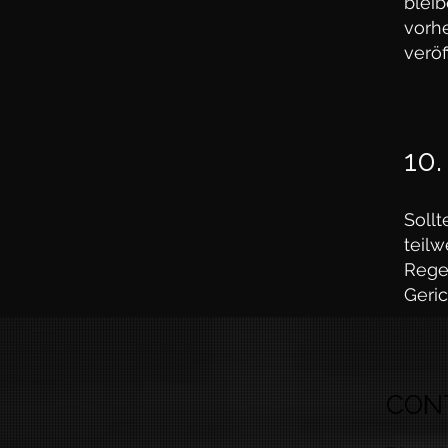
blei
vorh
veröf
10
Soll
teilw
Rege
Geric
CON