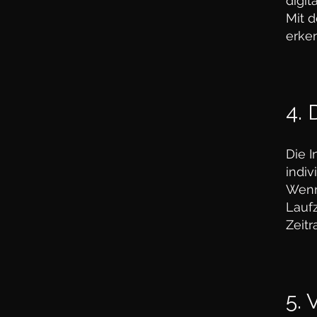
digi
Mit d
erken
4. 
Die I
indiv
Wenn 
Laufz
Zeit
5.