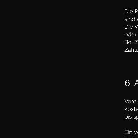
Die 
sind 
Die 
oder
Bei 
Zahl
6.
Verei
kost
bis s
Ein 