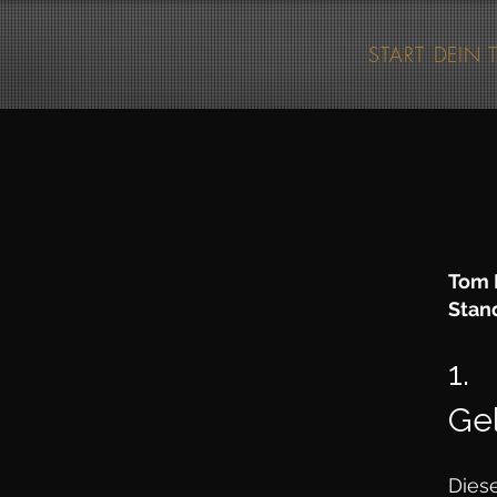
START
DEIN 
Tom 
Stand
1.
Ge
Dies