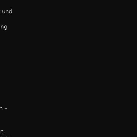
t und
ung
n –
en