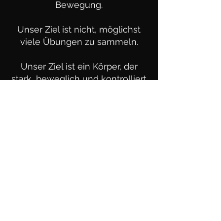
Bewegung.
Unser Ziel ist nicht, möglichst
viele Übungen zu sammeln.
Unser Ziel ist ein Körper, der
stark, beweglich und kontrolliert
ist.
Ein Körper, auf den du dich
verlassen kannst.