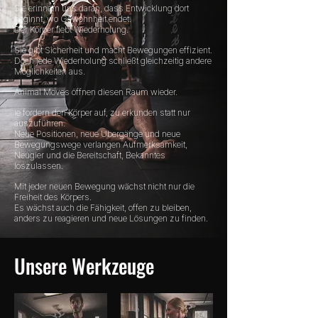
Sie erinnern uns daran, dass Entwicklung dort
beginnt, wo Gewohnheit endet.
Der Körper liebt Wiederholung.
Sie gibt Sicherheit und macht Bewegungen effizient.
Doch jede Wiederholung schließt gleichzeitig andere
Möglichkeiten aus.
Animal Moves öffnen diesen Raum wieder.
ie fordern den Körper auf, zu erkunden statt nur
auszuführen.
Neue Positionen, neue Übergänge und neue
Bewegungswege verlangen Aufmerksamkeit,
Neugier und die Bereitschaft, Bekanntes
loszulassen.
Mit jeder neuen Bewegung wächst nicht nur die
Freiheit des Körpers.
Es wächst auch die Fähigkeit, offen zu bleiben,
anders zu reagieren und neue Lösungen zu finden.
Unsere Werkzeuge