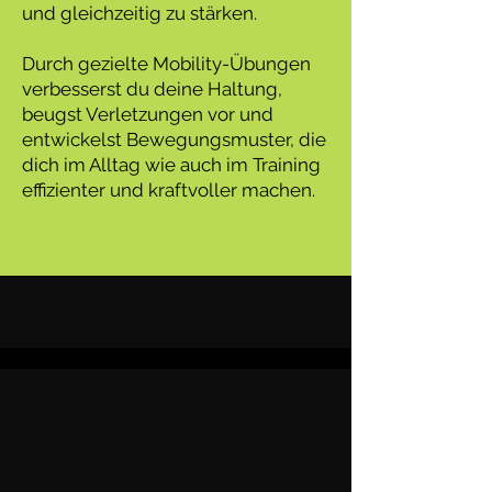
und gleichzeitig zu stärken.
Durch gezielte Mobility-Übungen
verbesserst du deine Haltung,
beugst Verletzungen vor und
entwickelst Bewegungsmuster, die
dich im Alltag wie auch im Training
effizienter und kraftvoller machen.