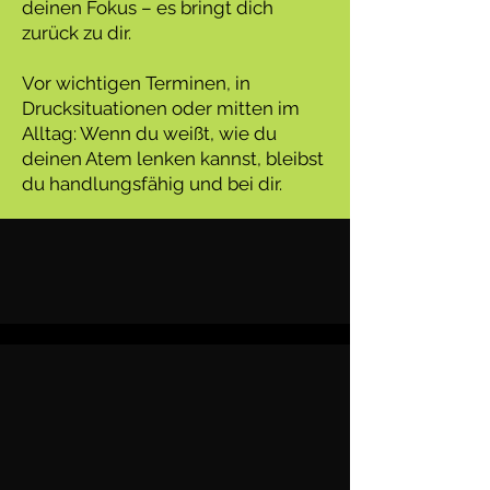
deinen Fokus – es bringt dich
zurück zu dir.
Vor wichtigen Terminen, in
Drucksituationen oder mitten im
Alltag: Wenn du weißt, wie du
deinen Atem lenken kannst, bleibst
du handlungsfähig und bei dir.